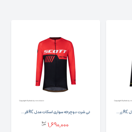
..
تی شرت دوچرخه سواری اسکات مدل RC قر...
1,690,000