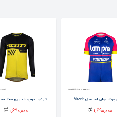
ه سواری لمپر مدل Merida...
تی شرت دوچرخه سواری اسکات مدل RC زر.
1,690,000
1,690,000