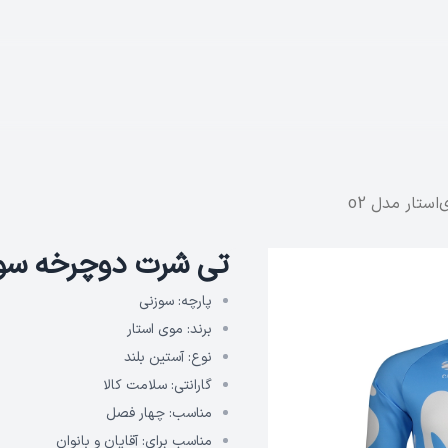
ستار مدل o2
تی شرت دوچرخه سواری
پارچه:
سوزنی
برند:
موی استار
نوع:
آستین بلند
گارانتی:
سلامت کالا
مناسب:
چهار فصل
مناسب برای:
آقایان و بانوان