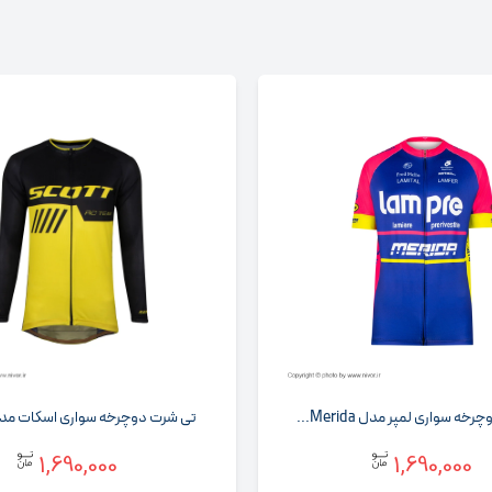
ه سواری لمپر مدل Merida...
تی شرت دوچرخه سواری اسکات مدل RC زر.
1,690,000
1,690,000