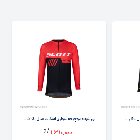
..
تی شرت دوچرخه سواری اسکات مدل RC قر...
1,690,000