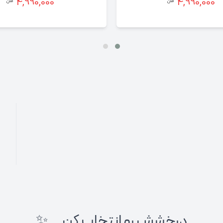
4,990,000
4,990,000
درخشش رو انتخاب کن... ✨